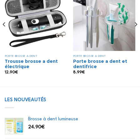
Ajouter
Ajouter
à la liste
à la liste
d’envies
d’envies
PORTE BROSSE A DENT
PORTE BROSSE A DENT
Trousse brosse a dent
Porte brosse a dent et
électrique
dentifrice
12.90
€
8.99
€
LES NOUVEAUTÉS
Brosse à dent lumineuse
24.90
€