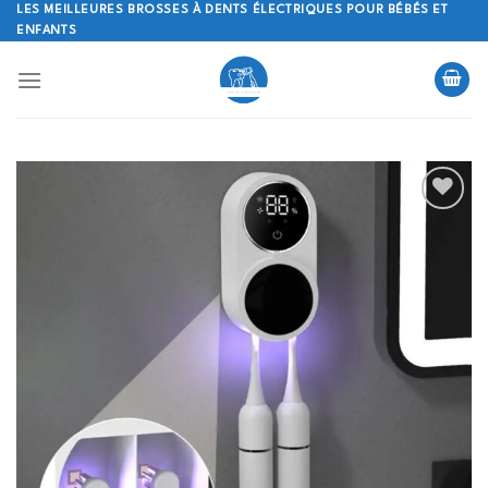
Skip
LES MEILLEURES BROSSES À DENTS ÉLECTRIQUES POUR BÉBÉS ET
ENFANTS
to
content
Ajouter
à la
liste
d’envies