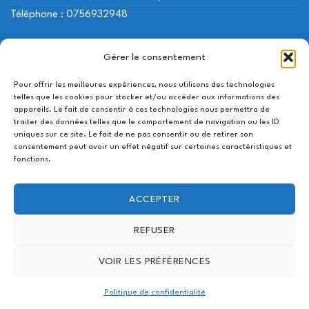
Téléphone : 0756932948
NOS LIENS UTILES
Gérer le consentement
Pour offrir les meilleures expériences, nous utilisons des technologies
Mon compte
telles que les cookies pour stocker et/ou accéder aux informations des
appareils. Le fait de consentir à ces technologies nous permettra de
Contactez-nous
traiter des données telles que le comportement de navigation ou les ID
uniques sur ce site. Le fait de ne pas consentir ou de retirer son
Suivi de livraison
consentement peut avoir un effet négatif sur certaines caractéristiques et
fonctions.
Utilisation des cookies
Code promo
ACCEPTER
Partenariat
REFUSER
VOIR LES PRÉFÉRENCES
Politique de confidentialité
Copyright 2026 ©
brosse-a-dent-electrique-enfant.fr