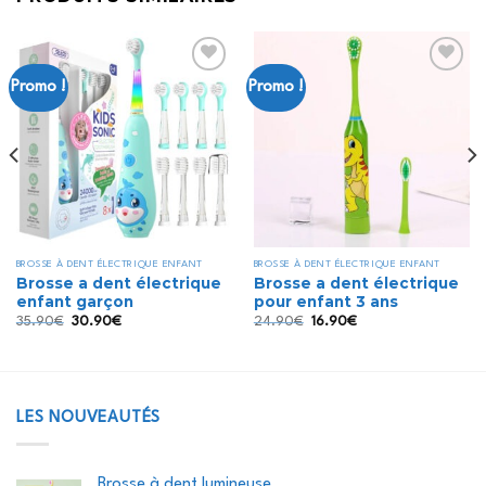
Promo !
Promo !
Ajouter
Ajouter
à la liste
à la liste
d’envies
d’envies
BROSSE À DENT ÉLECTRIQUE ENFANT
BROSSE À DENT ÉLECTRIQUE ENFANT
Brosse a dent électrique
Brosse a dent électrique
enfant garçon
pour enfant 3 ans
Le
Le
Le
Le
35.90
€
30.90
€
24.90
€
16.90
€
prix
prix
prix
prix
initial
actuel
initial
actuel
était :
est :
était :
est :
35.90€.
30.90€.
24.90€.
16.90€.
LES NOUVEAUTÉS
Brosse à dent lumineuse