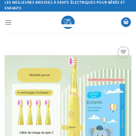
Skip
LES MEILLEURES BROSSES À DENTS ÉLECTRIQUES POUR BÉBÉS ET
ENFANTS
to
content
Ajouter
à la
liste
d’envies