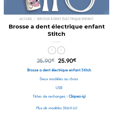
ACCUEIL
/
BROSSE À DENT ÉLECTRIQUE ENFANT
Brosse a dent électrique enfant
Stitch
€
Le
€
Le
35.90
25.90
prix
prix
Brosse a dent électrique enfant Stitch
initial
actuel
était :
est :
Deux modèles au choix
35.90€.
25.90€.
USB
Têtes de rechanges :
Cliquez-içi
Plus de modèles Stitch
ici
!