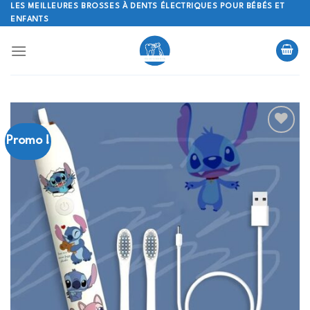
Skip
LES MEILLEURES BROSSES À DENTS ÉLECTRIQUES POUR BÉBÉS ET
ENFANTS
to
content
Promo !
Ajouter
à la
liste
d’envies