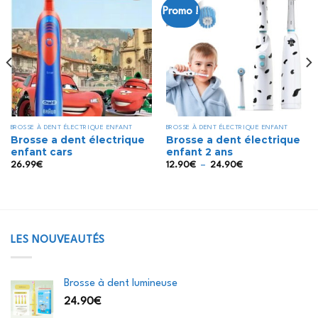
Promo !
Ajouter
Ajouter
à la liste
à la liste
d’envies
d’envies
BROSSE À DENT ÉLECTRIQUE ENFANT
BROSSE À DENT ÉLECTRIQUE ENFANT
Brosse a dent électrique
Brosse a dent électrique
enfant cars
enfant 2 ans
Plage
26.99
€
12.90
€
–
24.90
€
de
prix :
12.90€
à
24.90€
LES NOUVEAUTÉS
Brosse à dent lumineuse
24.90
€